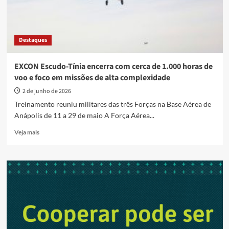
Destaques
EXCON Escudo-Tínia encerra com cerca de 1.000 horas de
voo e foco em missões de alta complexidade
2 de junho de 2026
Treinamento reuniu militares das três Forças na Base Aérea de
Anápolis de 11 a 29 de maio A Força Aérea...
Read
Veja mais
more
about
EXCON
Escudo-
Tínia
encerra
com
cerca
de
1.000