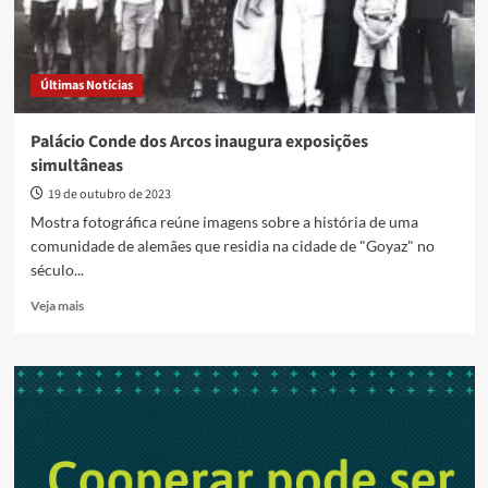
Últimas Notícias
Palácio Conde dos Arcos inaugura exposições
simultâneas
19 de outubro de 2023
Mostra fotográfica reúne imagens sobre a história de uma
comunidade de alemães que residia na cidade de "Goyaz" no
século...
Read
Veja mais
more
about
Palácio
Conde
dos
Arcos
inaugura
exposições