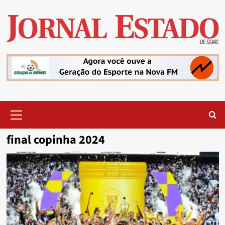
Skip
to
content
Primary
Menu
final copinha 2024