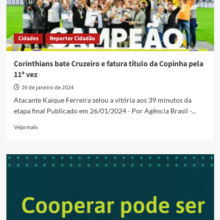
Cidades
Reporter Cidadão
Corinthians bate Cruzeiro e fatura título da Copinha pela
11ª vez
26 de janeiro de 2024
Atacante Kaique Ferreira selou a vitória aos 39 minutos da
etapa final Publicado em 26/01/2024 - Por Agência Brasil -...
Read
Veja mais
more
about
Corinthians
bate
Cruzeiro
e
fatura
título
da
Copinha