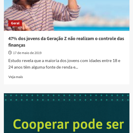
Geral
47% dos jovens da Geração Z não realizam o controle das
finanças
17 de maio de 2019
Estudo revela que a maioria dos jovens com idades entre 18 e
24 anos têm alguma fonte de renda e...
Read
Veja mais
more
about
47%
dos
jovens
da
Geração
Z
não
realizam