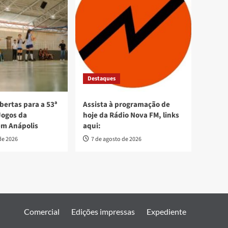
Destaques
bertas para a 53ª
Assista à programação de
Jogos da
hoje da Rádio Nova FM, links
em Anápolis
aqui:
de 2026
7 de agosto de 2026
Comercial
Edições impressas
Expediente