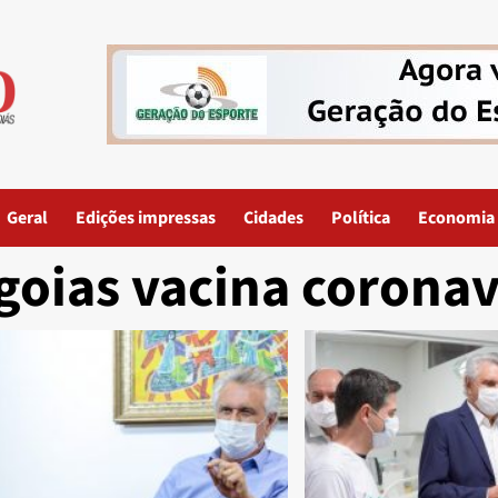
Geral
Edições impressas
Cidades
Política
Economia
goias vacina coronav