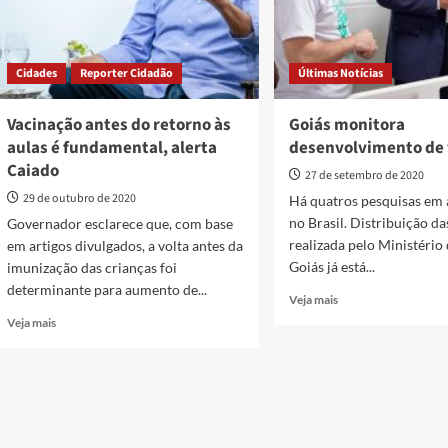
Cidades
Reporter Cidadão
Últimas Notícias
Vacinação antes do retorno às
Goiás monitora
aulas é fundamental, alerta
desenvolvimento de 
Caiado
27 de setembro de 2020
29 de outubro de 2020
Há quatros pesquisas em
no Brasil. Distribuição da
Governador esclarece que, com base
realizada pelo Ministério
em artigos divulgados, a volta antes da
Goiás já está...
imunização das crianças foi
determinante para aumento de...
Read
Veja mais
more
Read
Veja mais
about
more
Goiás
about
monitora
Vacinação
desenvolvimento
antes
de
do
vacinas
retorno