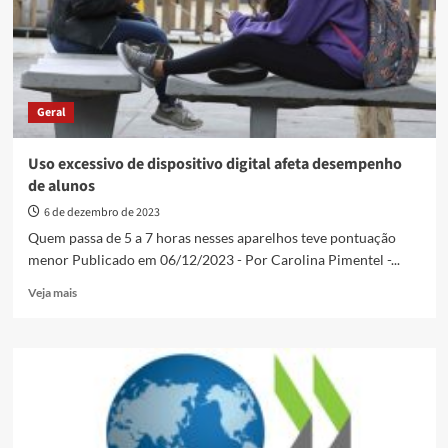
sabem
o
básico
em
matemática
e
Geral
ciências
Uso excessivo de dispositivo digital afeta desempenho
de alunos
6 de dezembro de 2023
Quem passa de 5 a 7 horas nesses aparelhos teve pontuação
menor Publicado em 06/12/2023 - Por Carolina Pimentel -...
Read
Veja mais
more
about
Uso
excessivo
de
dispositivo
digital
afeta