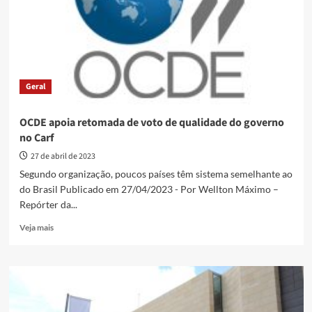
desempenho
de
alunos
Geral
OCDE apoia retomada de voto de qualidade do governo
no Carf
27 de abril de 2023
Segundo organização, poucos países têm sistema semelhante ao
do Brasil Publicado em 27/04/2023 - Por Wellton Máximo –
Repórter da...
Read
Veja mais
more
about
OCDE
apoia
retomada
de