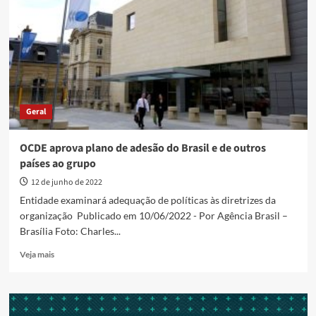
voto
de
qualidade
do
governo
no
Carf
Geral
OCDE aprova plano de adesão do Brasil e de outros
países ao grupo
12 de junho de 2022
Entidade examinará adequação de políticas às diretrizes da
organização Publicado em 10/06/2022 - Por Agência Brasil –
Brasília Foto: Charles...
Read
Veja mais
more
about
OCDE
aprova