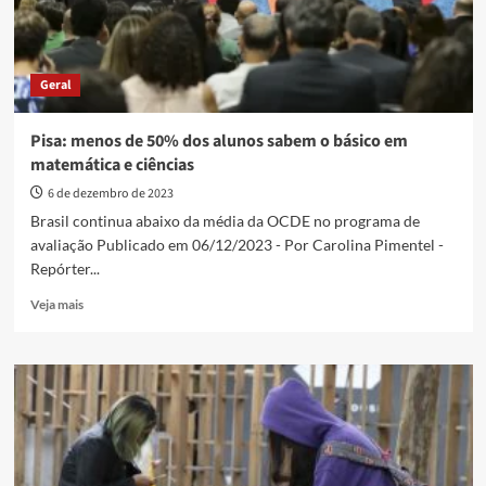
Geral
Pisa: menos de 50% dos alunos sabem o básico em
matemática e ciências
6 de dezembro de 2023
Brasil continua abaixo da média da OCDE no programa de
avaliação Publicado em 06/12/2023 - Por Carolina Pimentel -
Repórter...
Read
Veja mais
more
about
Pisa:
menos
de
50%
dos
alunos