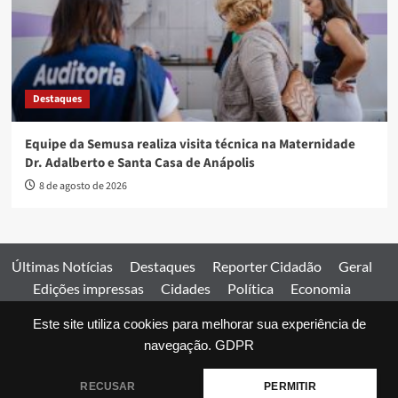
Destaques
Equipe da Semusa realiza visita técnica na Maternidade
Dr. Adalberto e Santa Casa de Anápolis
8 de agosto de 2026
Últimas Notícias
Destaques
Reporter Cidadão
Geral
Edições impressas
Cidades
Política
Economia
Esportes
Este site utiliza cookies para melhorar sua experiência de
Comercial
Edições impressas
Expediente
Home
navegação.
GDPR
© 2026 Jornal Estado de Goiás. Todos os direitos reservados.
RECUSAR
PERMITIR