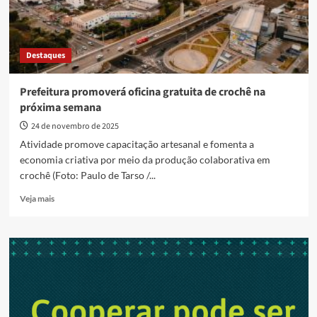
Destaques
Prefeitura promoverá oficina gratuita de crochê na
próxima semana
24 de novembro de 2025
Atividade promove capacitação artesanal e fomenta a
economia criativa por meio da produção colaborativa em
crochê (Foto: Paulo de Tarso /...
Read
Veja mais
more
about
Prefeitura
promoverá
oficina
gratuita
de
crochê