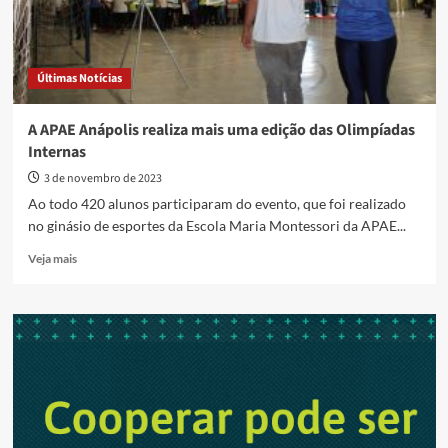
Últimas Notícias
A APAE Anápolis realiza mais uma edição das Olimpíadas
Internas
3 de novembro de 2023
Ao todo 420 alunos participaram do evento, que foi realizado
no ginásio de esportes da Escola Maria Montessori da APAE...
Read
Veja mais
more
about
A
APAE
Anápolis
realiza
mais
uma
edição
das