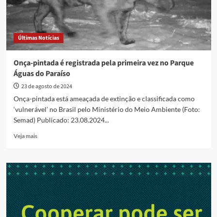
Últimas Notícias
Onça-pintada é registrada pela primeira vez no Parque
Águas do Paraíso
23 de agosto de 2024
Onça-pintada está ameaçada de extinção e classificada como
‘vulnerável’ no Brasil pelo Ministério do Meio Ambiente (Foto:
Semad) Publicado: 23.08.2024...
Read
Veja mais
more
about
Onça-
pintada
é
registrada
pela
primeira