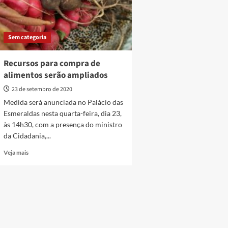
Sem categoria
Recursos para compra de
alimentos serão ampliados
23 de setembro de 2020
Medida será anunciada no Palácio das
Esmeraldas nesta quarta-feira, dia 23,
às 14h30, com a presença do ministro
da Cidadania,...
Read
Veja mais
more
about
Recursos
para
compra
de
alimentos