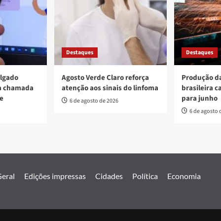
Destaques
Destaques
ulgado
Agosto Verde Claro reforça
Produção da
va chamada
atenção aos sinais do linfoma
brasileira c
re
para junho
6 de agosto de 2026
6 de agosto 
eral
Edições impressas
Cidades
Política
Economia