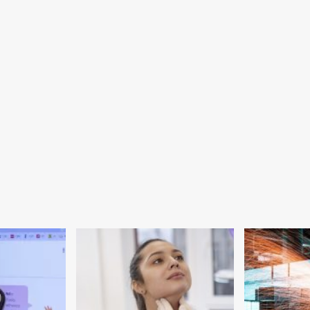
serão
ampliados