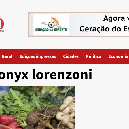
Geral
Edições impressas
Cidades
Política
Economia
onyx lorenzoni