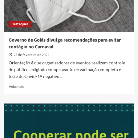
Destaques
Governo de Goiás divulga recomendações para evitar
contágio no Carnaval
25 de fevereiro de 2022
Orientação é que organizadores de eventos realizem controle
de público, exigindo comprovante de vacinação completo e
teste de Covid-19 negativo...
Read
Veja mais
more
about
Governo
de
Goiás
divulga
recomendações
para