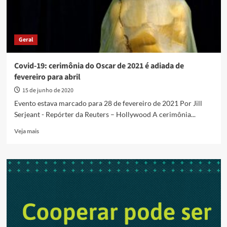
Geral
Covid-19: cerimônia do Oscar de 2021 é adiada de
fevereiro para abril
15 de junho de 2020
Evento estava marcado para 28 de fevereiro de 2021 Por Jill
Serjeant - Repórter da Reuters – Hollywood A cerimônia...
Read
Veja mais
more
about
Covid-
19:
cerimônia
do
Oscar
de
2021
é