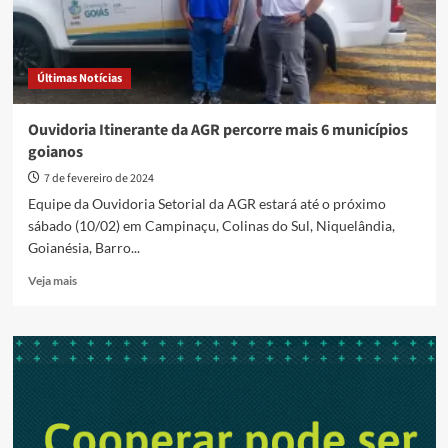
Últimas Notícias
Ouvidoria Itinerante da AGR percorre mais 6 municípios
goianos
7 de fevereiro de 2024
Equipe da Ouvidoria Setorial da AGR estará até o próximo
sábado (10/02) em Campinaçu, Colinas do Sul, Niquelândia,
Goianésia, Barro...
Read
Veja mais
more
about
Ouvidoria
Itinerante
da
AGR
percorre
mais