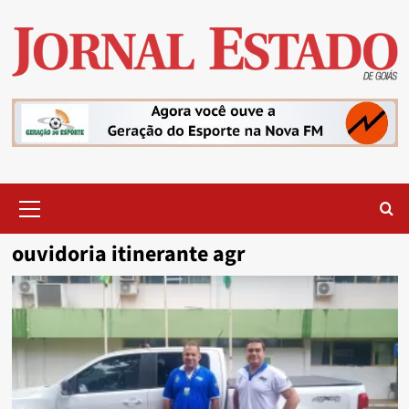
Skip
to
content
Primary
Menu
ouvidoria itinerante agr