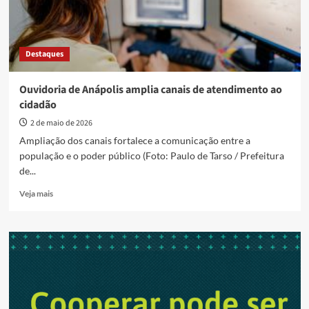
Destaques
Ouvidoria de Anápolis amplia canais de atendimento ao
cidadão
2 de maio de 2026
Ampliação dos canais fortalece a comunicação entre a
população e o poder público (Foto: Paulo de Tarso / Prefeitura
de...
Read
Veja mais
more
about
Ouvidoria
de
Anápolis
amplia
canais
de