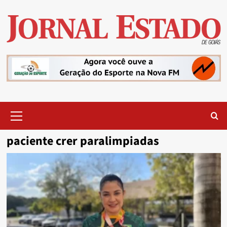
Skip
to
content
Primary
Menu
paciente crer paralimpiadas