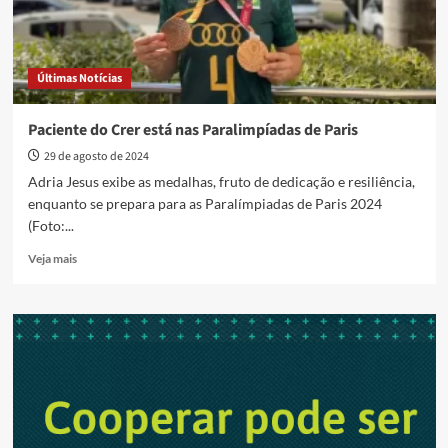
Últimas Notícias
Paciente do Crer está nas Paralimpíadas de Paris
29 de agosto de 2024
Adria Jesus exibe as medalhas, fruto de dedicação e resiliência,
enquanto se prepara para as Paralímpiadas de Paris 2024
(Foto:...
Read
Veja mais
more
about
Paciente
do
Crer
está
nas
Paralimpíadas
de
Paris