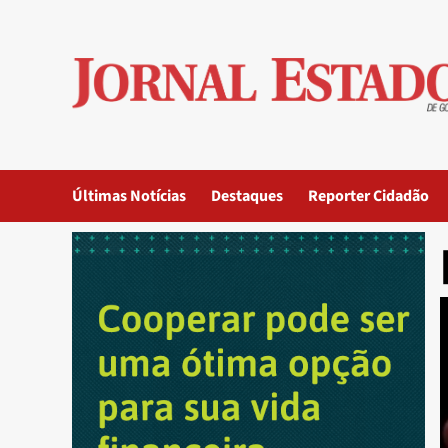
Skip
to
content
Últimas Notícias
Destaques
Reporter Cidadão