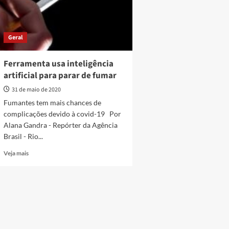
Geral
Ferramenta usa inteligência
artificial para parar de fumar
31 de maio de 2020
Fumantes tem mais chances de
complicações devido à covid-19 Por
Alana Gandra - Repórter da Agência
Brasil - Rio...
Read
Veja mais
more
about
Ferramenta
usa
inteligência
artificial
para