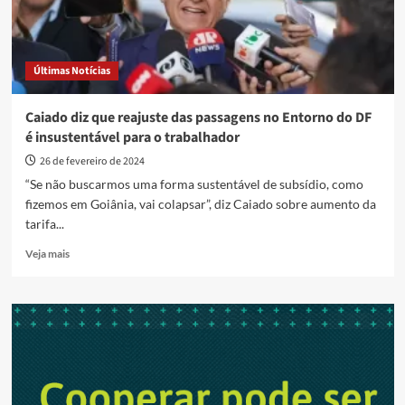
Últimas Notícias
Caiado diz que reajuste das passagens no Entorno do DF
é insustentável para o trabalhador
26 de fevereiro de 2024
“Se não buscarmos uma forma sustentável de subsídio, como
fizemos em Goiânia, vai colapsar”, diz Caiado sobre aumento da
tarifa...
Read
Veja mais
more
about
Caiado
diz
que
reajuste
das
passagens