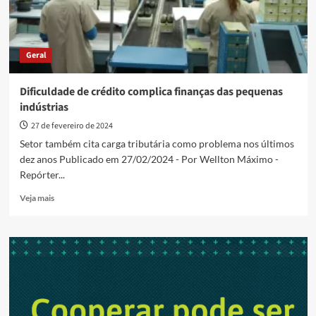
Geral
Dificuldade de crédito complica finanças das pequenas
indústrias
27 de fevereiro de 2024
Setor também cita carga tributária como problema nos últimos
dez anos Publicado em 27/02/2024 - Por Wellton Máximo -
Repórter...
Read
Veja mais
more
about
Dificuldade
de
crédito
complica
finanças
das