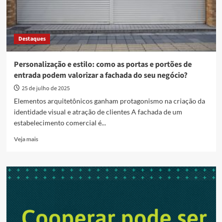
Destaques
Personalização e estilo: como as portas e portões de
entrada podem valorizar a fachada do seu negócio?
25 de julho de 2025
Elementos arquitetônicos ganham protagonismo na criação da
identidade visual e atração de clientes A fachada de um
estabelecimento comercial é...
Read
Veja mais
more
about
Personalização
e
estilo:
como
as
portas