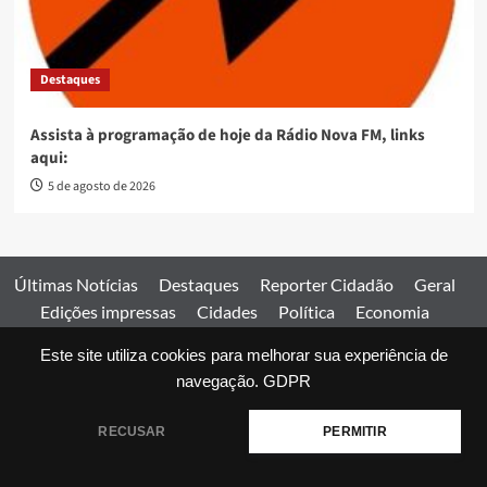
Destaques
Assista à programação de hoje da Rádio Nova FM, links
aqui:
5 de agosto de 2026
Últimas Notícias
Destaques
Reporter Cidadão
Geral
Edições impressas
Cidades
Política
Economia
Esportes
Este site utiliza cookies para melhorar sua experiência de
Comercial
Edições impressas
Expediente
Home
navegação.
GDPR
© 2026 Jornal Estado de Goiás. Todos os direitos reservados.
RECUSAR
PERMITIR
|
covernews
by AF themes.