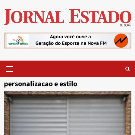
Skip
to
content
Primary
Menu
personalizacao e estilo