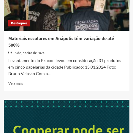
Destaques
Materiais escolares em Anápolis têm variação de até
500%
15 de janeiro de 2024
Levantamento do Procon levou em consideração 31 produtos
em cinco papelarias da cidade Publicado: 15.01.2024 Foto:
Bruno Velasco Com a...
Read
Veja mais
more
about
Materiais
escolares
em
Anápolis
têm
variação