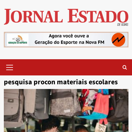
Skip
to
content
Primary
Menu
pesquisa procon materiais escolares