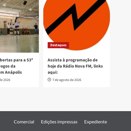
Destaques
bertas para a 53ª
Assista à programação de
Jogos da
hoje da Rádio Nova FM, links
em Anápolis
aqui:
de 2026
7 de agosto de 2026
Comercial
Edições impressas
Expediente