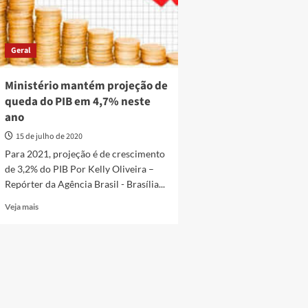
Geral
Ministério mantém projeção de
queda do PIB em 4,7% neste
ano
15 de julho de 2020
Para 2021, projeção é de crescimento
de 3,2% do PIB Por Kelly Oliveira –
Repórter da Agência Brasil - Brasília...
Read
Veja mais
more
about
Ministério
mantém
projeção
de
queda