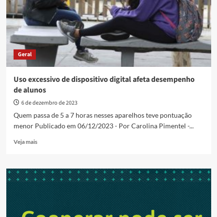
sabem
o
básico
em
matemática
e
Geral
ciências
Uso excessivo de dispositivo digital afeta desempenho
de alunos
6 de dezembro de 2023
Quem passa de 5 a 7 horas nesses aparelhos teve pontuação
menor Publicado em 06/12/2023 - Por Carolina Pimentel -...
Read
Veja mais
more
about
Uso
excessivo
de
dispositivo
digital
afeta