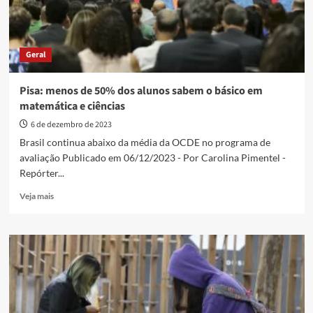
Geral
Pisa: menos de 50% dos alunos sabem o básico em
matemática e ciências
6 de dezembro de 2023
Brasil continua abaixo da média da OCDE no programa de
avaliação Publicado em 06/12/2023 - Por Carolina Pimentel -
Repórter...
Read
Veja mais
more
about
Pisa:
menos
de
50%
dos
alunos