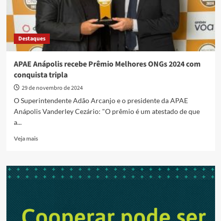
Destaques
APAE Anápolis recebe Prêmio Melhores ONGs 2024 com
conquista tripla
29 de novembro de 2024
O Superintendente Adão Arcanjo e o presidente da APAE
Anápolis Vanderley Cezário: "O prêmio é um atestado de que
a...
Read
Veja mais
more
about
APAE
Anápolis
recebe
Prêmio
Melhores
ONGs