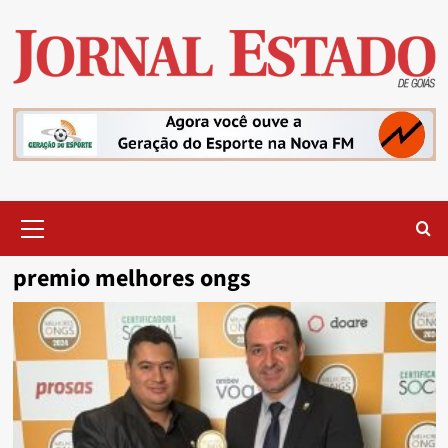
Skip
to
content
Primary
Menu
premio melhores ongs