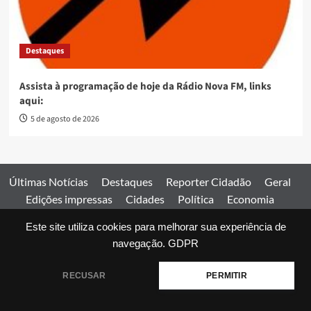
Destaques
Assista à programação de hoje da Rádio Nova FM, links
aqui:
5 de agosto de 2026
Últimas Notícias
Destaques
Reporter Cidadão
Geral
Edições impressas
Cidades
Política
Economia
Esportes
Este site utiliza cookies para melhorar sua experiência de
Comercial
Edições impressas
Expediente
Home
navegação.
GDPR
© 2026 Jornal Estado de Goiás. Todos os direitos reservados.
RECUSAR
PERMITIR
|
covernews
by AF themes.