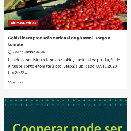
Últimas Notícias
Goiás lidera produção nacional de girassol, sorgo e
tomate
7 de novembro de 2023
Estado conquistou o topo do ranking nacional na produção de
girassol, sorgo e tomate (Foto: Seapa) Publicado: 07.11.2023
Em 2022,...
Read
Veja mais
more
about
Goiás
lidera
produção
nacional
de
girassol,