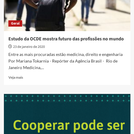
Geral
Estudo da OCDE mostra futuro das profissões no mundo
23 de janeiro de 2020
Entre as mais procuradas estão medicina, direito e engenharia
Por Mariana Tokarnia - Repórter da Agência Brasil - Rio de
Janeiro Medicina,...
Read
Veja mais
more
about
Estudo
da
OCDE
mostra
futuro
das
profissões
no