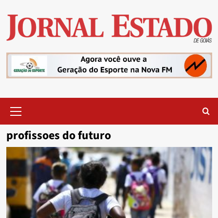
Skip
to
content
Primary
Menu
profissoes do futuro