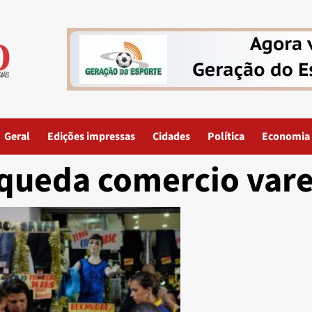
Geral
Edições impressas
Cidades
Política
Economia
queda comercio vare