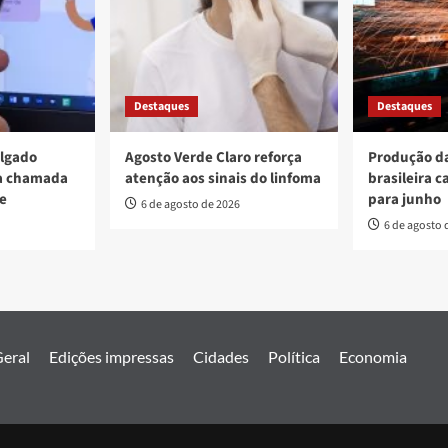
Destaques
Destaques
ulgado
Agosto Verde Claro reforça
Produção da
va chamada
atenção aos sinais do linfoma
brasileira c
re
para junho
6 de agosto de 2026
6 de agosto 
eral
Edições impressas
Cidades
Política
Economia