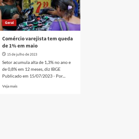
Geral
Comércio varejista tem queda
de 1% em maio
15 de julho de 2023
Setor acumula alta de 1,3% no ano e
de 0,8% em 12 meses, diz IBGE
Publicado em 15/07/2023 - Por...
Read
Veja mais
more
about
Comércio
varejista
tem
queda
de
1%
em