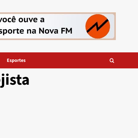
Esportes
jista