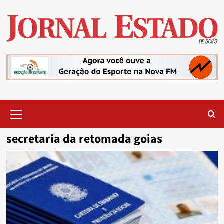
Skip
to
content
Primary
Menu
secretaria da retomada goias