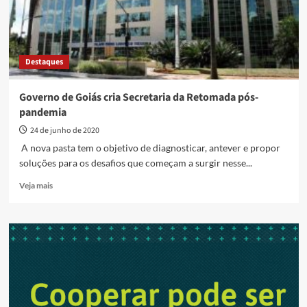
Destaques
Governo de Goiás cria Secretaria da Retomada pós-
pandemia
24 de junho de 2020
A nova pasta tem o objetivo de diagnosticar, antever e propor
soluções para os desafios que começam a surgir nesse...
Read
Veja mais
more
about
Governo
de
Goiás
cria
Secretaria
da
Retomada