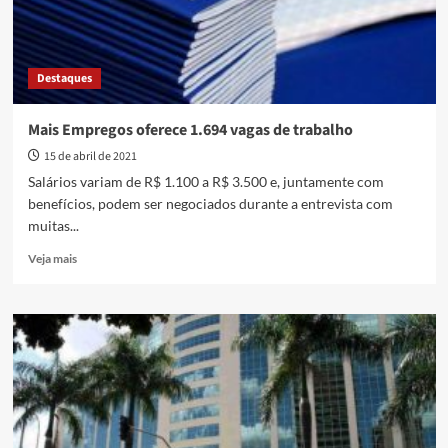
Destaques
Mais Empregos oferece 1.694 vagas de trabalho
15 de abril de 2021
Salários variam de R$ 1.100 a R$ 3.500 e, juntamente com
benefícios, podem ser negociados durante a entrevista com
muitas...
Read
Veja mais
more
about
Mais
Empregos
oferece
1.694
vagas
de
trabalho