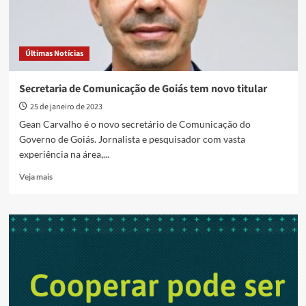
Últimas Notícias
Secretaria de Comunicação de Goiás tem novo titular
25 de janeiro de 2023
Gean Carvalho é o novo secretário de Comunicação do
Governo de Goiás. Jornalista e pesquisador com vasta
experiência na área,...
Read
Veja mais
more
about
Secretaria
de
Comunicação
de
Goiás
tem
novo
titular