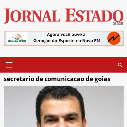
Skip
to
content
Primary
Menu
secretario de comunicacao de goias