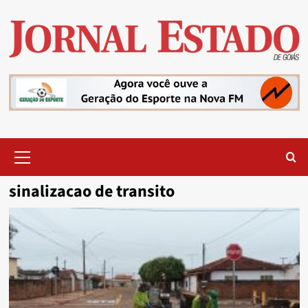
Skip
to
content
Primary
Menu
sinalizacao de transito