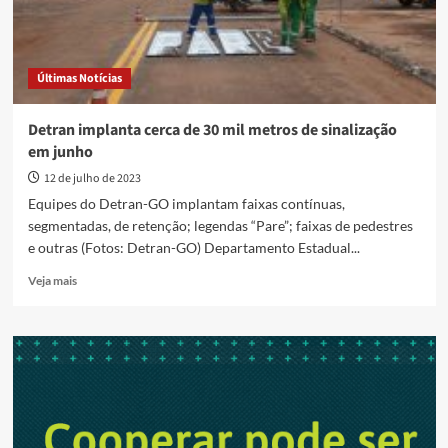
Últimas Notícias
Detran implanta cerca de 30 mil metros de sinalização
em junho
12 de julho de 2023
Equipes do Detran-GO implantam faixas contínuas,
segmentadas, de retenção; legendas “Pare”; faixas de pedestres
e outras (Fotos: Detran-GO) Departamento Estadual...
Read
Veja mais
more
about
Detran
implanta
cerca
de
30
mil