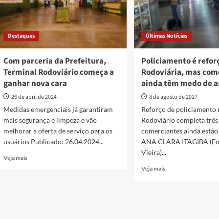
Destaques
Últimas Notícias
Com parceria da Prefeitura,
Policiamento é refor
Terminal Rodoviário começa a
Rodoviária, mas com
ganhar nova cara
ainda têm medo de a
26 de abril de 2024
8 de agosto de 2017
Medidas emergenciais já garantiram
Reforço de policiamento 
mais segurança e limpeza e vão
Rodoviário completa três
melhorar a oferta de serviço para os
comerciantes ainda estão
usuários Publicado: 26.04.2024...
ANA CLARA ITAGIBA (Fot
Vieira)...
Read
Veja mais
more
Read
Veja mais
about
more
Com
about
parceria
Policiamento
da
é
Prefeitura,
reforçado