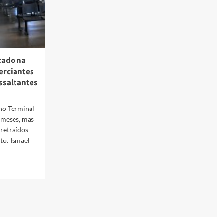
çado na
erciantes
ssaltantes
no Terminal
 meses, mas
 retraídos
o: Ismael