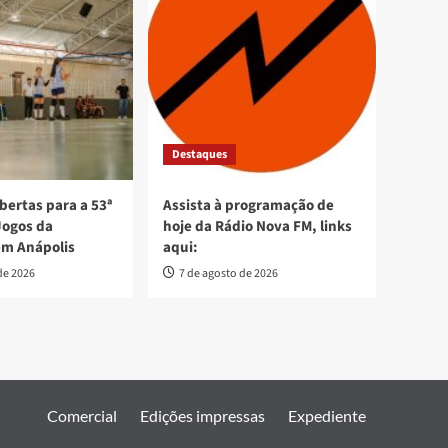
Destaques
bertas para a 53ª
Assista à programação de
Jogos da
hoje da Rádio Nova FM, links
em Anápolis
aqui:
de 2026
7 de agosto de 2026
Comercial
Edições impressas
Expediente