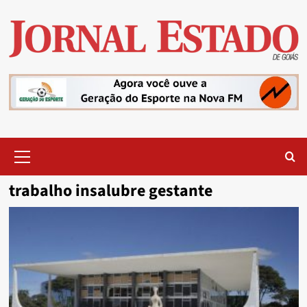
Skip
to
content
Primary
Menu
trabalho insalubre gestante