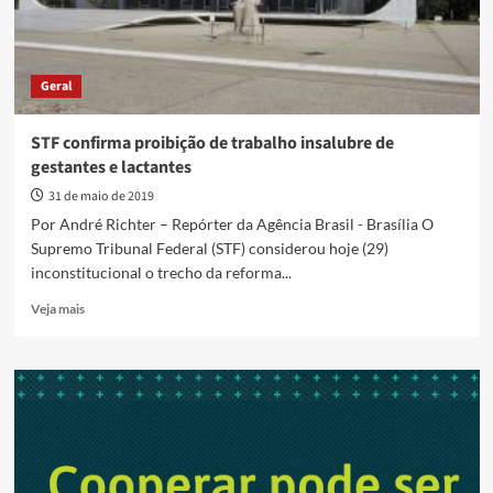
Geral
STF confirma proibição de trabalho insalubre de
gestantes e lactantes
31 de maio de 2019
Por André Richter – Repórter da Agência Brasil - Brasília O
Supremo Tribunal Federal (STF) considerou hoje (29)
inconstitucional o trecho da reforma...
Read
Veja mais
more
about
STF
confirma
proibição
de
trabalho
insalubre