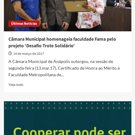
Últimas Notícias
Câmara Municipal homenageia faculdade Fama pelo
projeto ‘Desafio Trote Solidário’
14 de março de 2017
A Câmara Municipal de Anápolis outorgou, na sessão de
segunda-feira (13.mar.17), Certificado de Honra ao Mérito à
Faculdade Metropolitana de...
Read
Veja mais
more
about
Câmara
Municipal
homenageia
faculdade
Fama
pelo