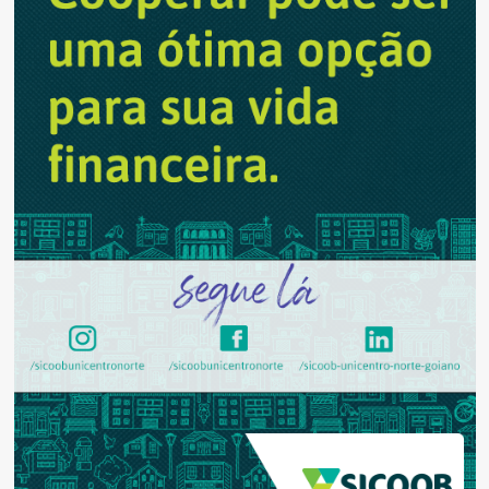
projeto
‘Desafio
Trote
Solidário’