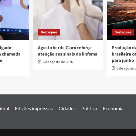
Destaques
Destaques
ulgado
Agosto Verde Claro reforça
Produção da
va chamada
atenção aos sinais do linfoma
brasileira c
re
para junho
6 de agosto de 2026
6 de agosto 
eral
Edições impressas
Cidades
Política
Economia