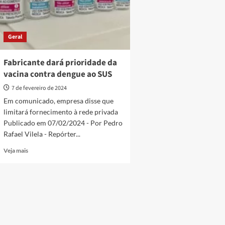
Geral
Fabricante dará prioridade da
vacina contra dengue ao SUS
7 de fevereiro de 2024
Em comunicado, empresa disse que
limitará fornecimento à rede privada
Publicado em 07/02/2024 - Por Pedro
Rafael Vilela - Repórter...
Read
Veja mais
more
about
Fabricante
dará
prioridade
da
vacina