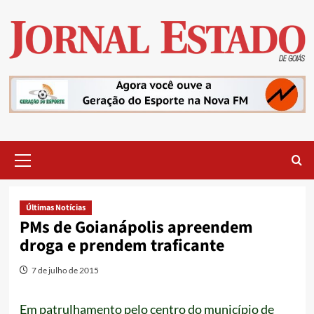
Skip
to
content
Primary
Menu
Últimas Notícias
PMs de Goianápolis apreendem
droga e prendem traficante
7 de julho de 2015
Em patrulhamento pelo centro do município de