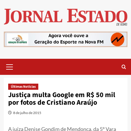
Skip
to
content
Primary
Menu
Últimas Notícias
Justiça multa Google em R$ 50 mil
por fotos de Cristiano Araújo
8 de julho de 2015
A juíza Denise Gondim de Mendonça, da 5º Vara