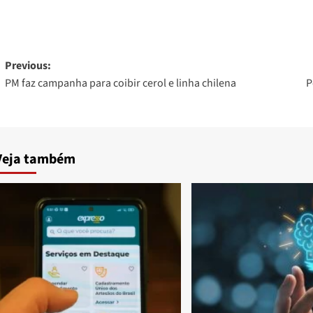
Post
Previous:
PM faz campanha para coibir cerol e linha chilena
P
navigation
Veja também