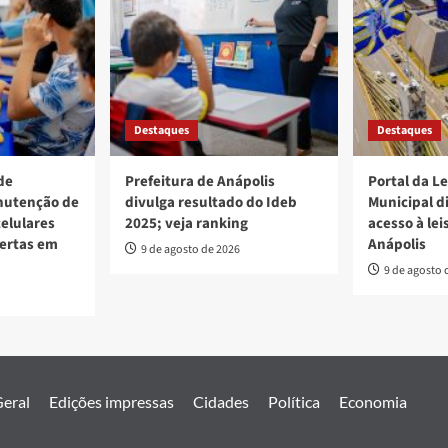
Destaques
Destaques
de
Prefeitura de Anápolis
Portal da L
nutenção de
divulga resultado do Ideb
Municipal d
elulares
2025; veja ranking
acesso à lei
bertas em
Anápolis
9 de agosto de 2026
9 de agosto 
eral
Edições impressas
Cidades
Política
Economia