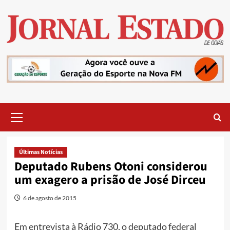
Skip
to
content
Primary
Menu
Últimas Notícias
Deputado Rubens Otoni considerou
um exagero a prisão de José Dirceu
6 de agosto de 2015
Em entrevista à Rádio 730, o deputado federal