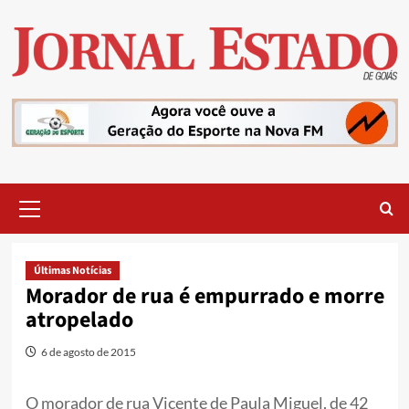
Skip
to
content
Primary
Menu
Últimas Notícias
Morador de rua é empurrado e morre
atropelado
6 de agosto de 2015
O morador de rua Vicente de Paula Miguel, de 42