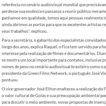
referência no cenário audiovisual mundial que precisávam
perdesse sua essência e passasse a reunir público meram
ganhamos em qualidade, temos aqui pessoas realmente in
ainda abrimos as portas para que os excelentes artistas r
seus trabalhos”, explicou.
Para a secretária, o gabarito dos especialistas convidados
longo dos anos, explica Raquel, o Fica tem servido para f
interesse pela realização de filmes e documentários. Dian
se mostra um local importante para contatos, inclusive p
nomes de peso no cenário audiovisual brasileiro como o 
presidente da Green Films Network, o português José Vie
pontuou.
O vice-governador José Eliton enalteceu a realização do F
o valor cultural de Goiás e sua preocupação ambiental p
para discutir o meio ambiente, novas propostas de inserç