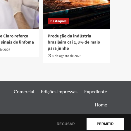
Destaques
e Claro reforça
Produção da indústria
 sinais do linfoma
brasileira cai 1,8% de maio
para junho
de 2026
6 de agosto de 2026
Comercial
Edições impressas
Expediente
Home
AF themes.
RECUSAR
PERMITIR