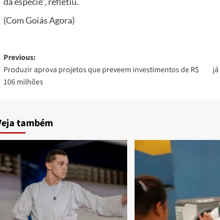
da espécie”, refletiu.
(Com Goiás Agora)
Post
Previous:
Produzir aprova projetos que preveem investimentos de R$
já
navigation
106 milhões
Veja também