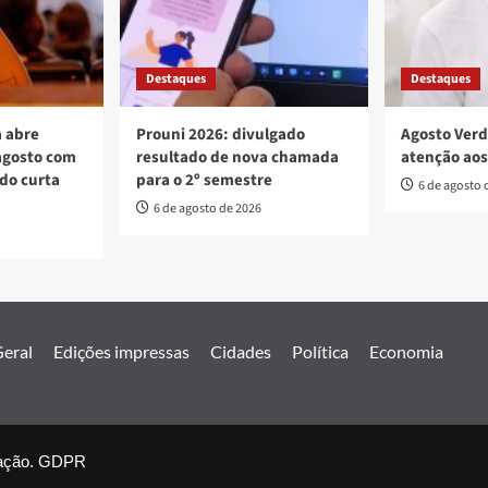
Destaques
Destaques
 abre
Prouni 2026: divulgado
Agosto Verd
agosto com
resultado de nova chamada
atenção aos
 do curta
para o 2º semestre
6 de agosto 
6 de agosto de 2026
eral
Edições impressas
Cidades
Política
Economia
ação.
nal Estado de Goiás. Todos os direitos reservados.
GDPR
|
covernews
by 