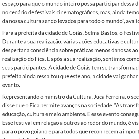
espaço para que o mundo inteiro possa participar dessa d
no cenário de festivais cinematográficos, mas, ainda temo
da nossa cultura sendo levados para todo o mundo”, avali
Para a prefeita da cidade de Goiás, Selma Bastos, o Festiv
Durante a sua realização, várias ações educativas e cultu
despertar a consciência sobre práticas menos danosas 
realização do Fica. E após a sua realização, sentimos com
seus participantes. A cidade de Goiás tem se transformado
prefeita ainda ressaltou que este ano, a cidade vai ganhar 
evento.
Representando o ministro da Cultura, Juca Ferreira, o se
disse que o Fica permite avanços na sociedade. “As transf
educação, cultura e meio ambiente. E esse evento conseg
Esse festival em relação a outros ao redor do mundo, é vi
para o povo goiano e para todos que reconhecem a impor