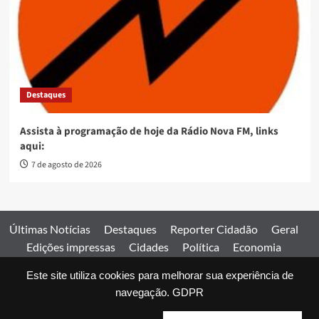
Destaques
Assista à programação de hoje da Rádio Nova FM, links
aqui:
7 de agosto de 2026
Últimas Notícias
Destaques
Reporter Cidadão
Geral
Edições impressas
Cidades
Política
Economia
Esportes
Este site utiliza cookies para melhorar sua experiência de
Comercial
Edições impressas
Expediente
Home
navegação.
GDPR