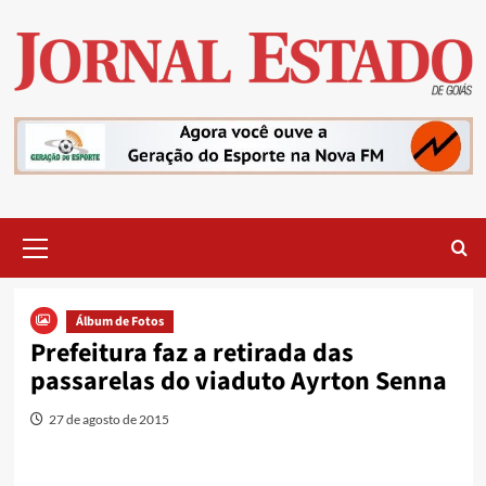
Skip
to
content
Primary
Menu
Álbum de Fotos
Prefeitura faz a retirada das
passarelas do viaduto Ayrton Senna
27 de agosto de 2015