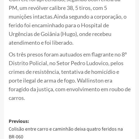
PM, um revólver calibre 38, 5 tiros, com 5
munições intactas.Ainda segundo a corporação, o
ferido foi encaminhado para o Hospital de
Urgências de Goiânia (Hugo), onde recebeu
atendimento e foi liberado.
Os três presos foram autuados em flagrante no 8º
Distrito Policial, no Setor Pedro Ludovico, pelos
crimes de resistência, tentativa de homicídio e
porte ilegal de arma de fogo. Wallinston era
foragido da justiça, com envolvimento em roubo de
carros.
Post
Previous:
Colisão entre carro e caminhão deixa quatro feridos na
navigation
BR-060