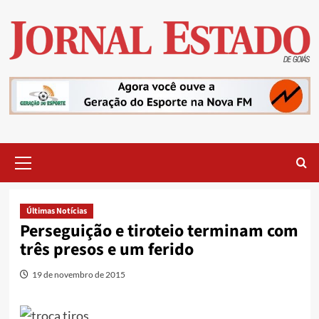
Skip
to
content
Primary
Menu
Últimas Notícias
Perseguição e tiroteio terminam com
três presos e um ferido
19 de novembro de 2015