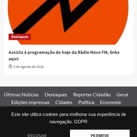
Destaques
Assista à programação de hoje da Rádio Nova FM, links
aqui:
5 de agosto de 2026
Últimas Notícias
Destaques
Reporter Cidadão
Geral
Edições impressas
Cidades
Política
Economia
Esportes
Este site utiliza cookies para melhorar sua experiência de
Comercial
Edições impressas
Expediente
Home
navegação.
GDPR
© 2026 Jornal Estado de Goiás. Todos os direitos reservados.
RECUSAR
PERMITIR