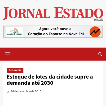
Skip
to
content
Primary
Menu
Economia
Estoque de lotes da cidade supre a
demanda até 2030
14 de dezembro de 2015