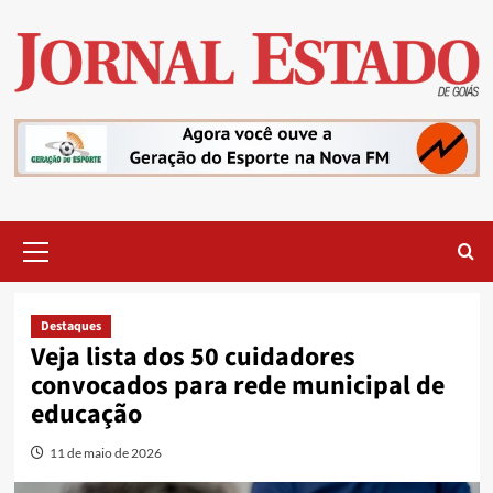
Skip
to
content
Primary
Menu
Destaques
Veja lista dos 50 cuidadores
convocados para rede municipal de
educação
11 de maio de 2026