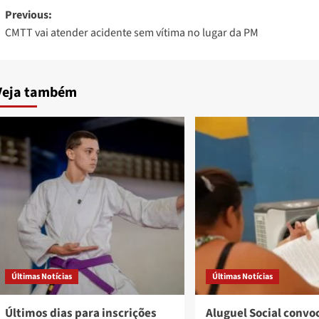
Post
Previous:
CMTT vai atender acidente sem vítima no lugar da PM
navigation
Veja também
Últimas Notícias
Últimas Notícias
Últimos dias para inscrições
Aluguel Social convo