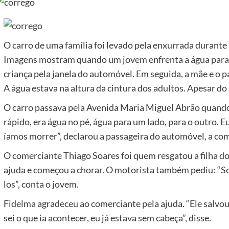
O carro de uma família foi levado pela enxurrada durante 
Imagens mostram quando um jovem enfrenta a água para aj
criança pela janela do automóvel. Em seguida, a mãe e o p
A água estava na altura da cintura dos adultos. Apesar do 
O carro passava pela Avenida Maria Miguel Abrão quando
rápido, era água no pé, água para um lado, para o outro. Eu
íamos morrer”, declarou a passageira do automóvel, a co
O comerciante Thiago Soares foi quem resgatou a filha do
ajuda e começou a chorar. O motorista também pediu: “Soco
los”, conta o jovem.
Fidelma agradeceu ao comerciante pela ajuda. “Ele salvou a
sei o que ia acontecer, eu já estava sem cabeça”, disse.