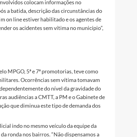
s envolvidos colocam informações no
ós a batida, descrição das circunstâncias do
 on line estiver habilitado e os agentes de
ender os acidentes sem vítima no município”,
pelo MPGO, 5ª e 7ª promotorias, teve como
militares. Ocorrências sem vítima tomavam
independentemente do nível da gravidade do
iras audiências a CMTT, a PM e o Gabinete de
ução que diminua este tipo de demanda dos
icial indo no mesmo veículo da equipe da
s da ronda nos bairros. “Não dispensamos a