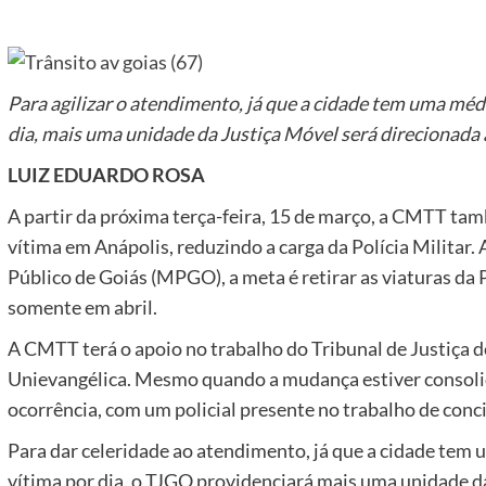
Para agilizar o atendimento, já que a cidade tem uma méd
dia, mais uma unidade da Justiça Móvel será direcionada 
LUIZ EDUARDO ROSA
A partir da próxima terça-feira, 15 de março, a CMTT ta
vítima em Anápolis, reduzindo a carga da Polícia Milita
Público de Goiás (MPGO), a meta é retirar as viaturas da 
somente em abril.
A CMTT terá o apoio no trabalho do Tribunal de Justiça d
Unievangélica. Mesmo quando a mudança estiver consolid
ocorrência, com um policial presente no trabalho de conci
Para dar celeridade ao atendimento, já que a cidade tem 
vítima por dia, o TJGO providenciará mais uma unidade da