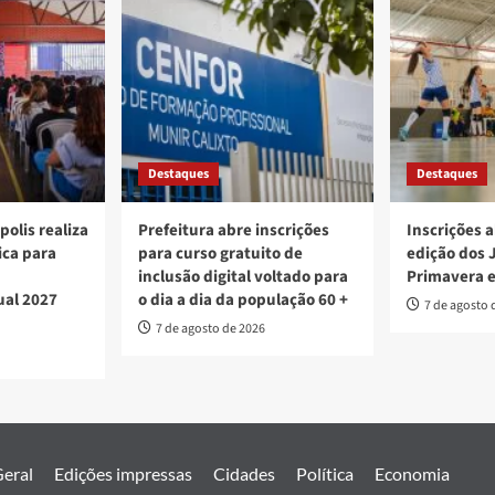
Destaques
Destaques
polis realiza
Prefeitura abre inscrições
Inscrições a
ica para
para curso gratuito de
edição dos 
inclusão digital voltado para
Primavera 
ual 2027
o dia a dia da população 60 +
7 de agosto 
7 de agosto de 2026
eral
Edições impressas
Cidades
Política
Economia