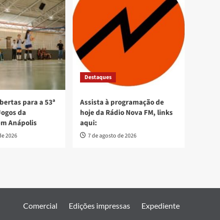
Destaques
bertas para a 53ª
Assista à programação de
Jogos da
hoje da Rádio Nova FM, links
em Anápolis
aqui:
de 2026
7 de agosto de 2026
Comercial
Edições impressas
Expediente