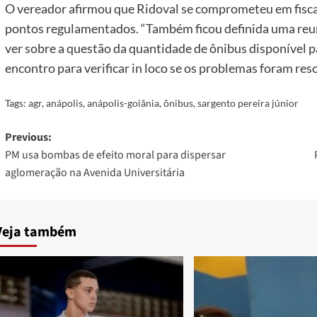
O vereador afirmou que Ridoval se comprometeu em fiscal
pontos regulamentados. “Também ficou definida uma reun
ver sobre a questão da quantidade de ônibus disponível p
encontro para verificar in loco se os problemas foram reso
Tags:
agr
,
anápolis
,
anápolis-goiânia
,
ônibus
,
sargento pereira júnior
Post
Previous:
PM usa bombas de efeito moral para dispersar
navigation
aglomeração na Avenida Universitária
Veja também