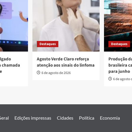
Destaques
Destaques
ulgado
Agosto Verde Claro reforça
Produção da
va chamada
atenção aos sinais do linfoma
brasileira c
re
para junho
6 de agosto de 2026
6 de agosto 
eral
Edições impressas
Cidades
Política
Economia