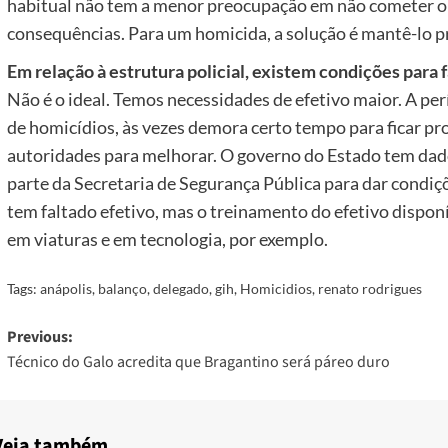
habitual não tem a menor preocupação em não cometer o
consequências. Para um homicida, a solução é mantê-lo p
Em relação à estrutura policial, existem condições para f
Não é o ideal. Temos necessidades de efetivo maior. A pe
de homicídios, às vezes demora certo tempo para ficar pr
autoridades para melhorar. O governo do Estado tem dado
parte da Secretaria de Segurança Pública para dar condiç
tem faltado efetivo, mas o treinamento do efetivo dispo
em viaturas e em tecnologia, por exemplo.
Tags:
anápolis
,
balanço
,
delegado
,
gih
,
Homicidios
,
renato rodrigues
Post
Previous:
Técnico do Galo acredita que Bragantino será páreo duro
navigation
Veja também