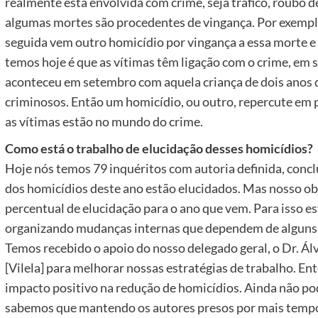
realmente está envolvida com crime, seja tráfico, roubo
algumas mortes são procedentes de vingança. Por exemplo
seguida vem outro homicídio por vingança a essa morte e p
temos hoje é que as vítimas têm ligação com o crime, em 
aconteceu em setembro com aquela criança de dois anos 
criminosos. Então um homicídio, ou outro, repercute em 
as vítimas estão no mundo do crime.
Como está o trabalho de elucidação desses homicídios?
Hoje nós temos 79 inquéritos com autoria definida, concl
dos homicídios deste ano estão elucidados. Mas nosso obj
percentual de elucidação para o ano que vem. Para isso e
organizando mudanças internas que dependem de alguns f
Temos recebido o apoio do nosso delegado geral, o Dr. Álva
[Vilela] para melhorar nossas estratégias de trabalho. E
impacto positivo na redução de homicídios. Ainda não p
sabemos que mantendo os autores presos por mais tempo