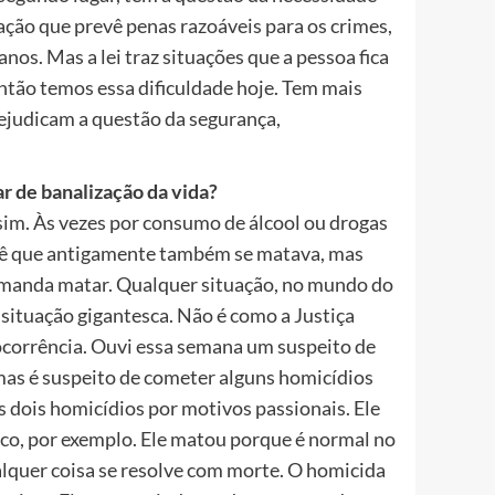
lação que prevê penas razoáveis para os crimes,
nos. Mas a lei traz situações que a pessoa fica
ntão temos essa dificuldade hoje. Tem mais
rejudicam a questão da segurança,
r de banalização da vida?
 sim. Às vezes por consumo de álcool ou drogas
vê que antigamente também se matava, mas
ou manda matar. Qualquer situação, no mundo do
 situação gigantesca. Não é como a Justiça
ocorrência. Ouvi essa semana um suspeito de
mas é suspeito de cometer alguns homicídios
 dois homicídios por motivos passionais. Ele
ico, por exemplo. Ele matou porque é normal no
lquer coisa se resolve com morte. O homicida