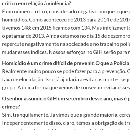
crítico em relação à violência?
É um número crítico, considerado negativo porque o que 
homicídios. Como aconteceu de 2013 para 2014 e de 201
tivemos 148; em 2015 ficamos com 134. Mas infelizmen
o patamar de 2013. Ainda estamos no dia 15 de dezembro,
repercute negativamente na sociedade e no trabalho polic
mudar esses índices. Nossos esforços no GIH serão para r
Homicídio é um crime difícil de prevenir. O que a Polícia
Realmente muito pouco se pode fazer para a prevenção. 
taxa de elucidação. Isso já ajudaria a evitar as mortes s
grupo. A única forma que vemos de conseguir evitar esses
O senhor assumiu o GIH em setembro desse ano, mas é po
crimes?
Sim, tranquilamente. Já vimos que a grande maioria, cer
Independentemente disso, claro, temos a obrigação de tr