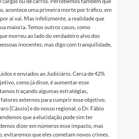
 de cargas ou de carros. Percebemos também que
, acontece uma primeira morte por tráfico, em
or aí vai. Mas infelizmente, a realidade que
sua maioria. Temos outros casos, como
que morreu ao lado do verdadeiro alvo dos
pessoas inocentes, mas digo com tranquilidade,
uídos e enviados ao Judiciário. Cerca de 42%
etivo, como já disse, é aumentar esse
stamos traçando algumas estratégias,
atores externos para cumprir esse objetivo.
ro [Cássio] e do nosso regional, o Dr. Fábio
ntendemos que a elucidação pode sim ter
odemos dizer em números esse impacto, mas
, evitaremos que eles cometam novos crimes.