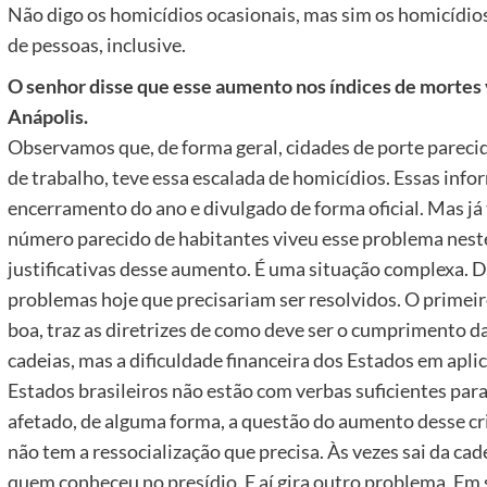
Não digo os homicídios ocasionais, mas sim os homicídio
de pessoas, inclusive.
O senhor disse que esse aumento nos índices de mortes v
Anápolis.
Observamos que, de forma geral, cidades de porte pareci
de trabalho, teve essa escalada de homicídios. Essas inf
encerramento do ano e divulgado de forma oficial. Mas j
número parecido de habitantes viveu esse problema neste
justificativas desse aumento. É uma situação complexa. D
problemas hoje que precisariam ser resolvidos. O primeiro
boa, traz as diretrizes de como deve ser o cumprimento d
cadeias, mas a dificuldade financeira dos Estados em apli
Estados brasileiros não estão com verbas suficientes para 
afetado, de alguma forma, a questão do aumento desse cri
não tem a ressocialização que precisa. Às vezes sai da ca
quem conheceu no presídio. E aí gira outro problema. Em