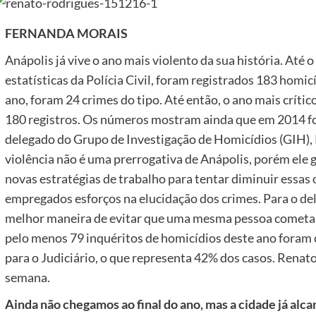
FERNANDA MORAIS
Anápolis já vive o ano mais violento da sua história. Até
estatísticas da Polícia Civil, foram registrados 183 hom
ano, foram 24 crimes do tipo. Até então, o ano mais crític
180 registros. Os números mostram ainda que em 2014 fo
delegado do Grupo de Investigação de Homicídios (GIH), 
violência não é uma prerrogativa de Anápolis, porém ele g
novas estratégias de trabalho para tentar diminuir essas 
empregados esforços na elucidação dos crimes. Para o del
melhor maneira de evitar que uma mesma pessoa cometa vá
pelo menos 79 inquéritos de homicídios deste ano foram c
para o Judiciário, o que representa 42% dos casos. Renat
semana.
Ainda não chegamos ao final do ano, mas a cidade já alc