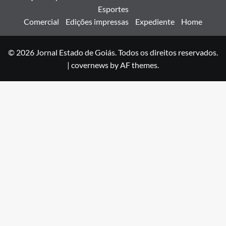
Esportes
Comercial
Edições impressas
Expediente
Home
© 2026 Jornal Estado de Goiás. Todos os direitos reservados.
|
covernews
by AF themes.