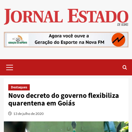
Skip
to
content
Primary
Menu
Destaques
Novo decreto do governo flexibiliza
quarentena em Goiás
13 de julho de 2020