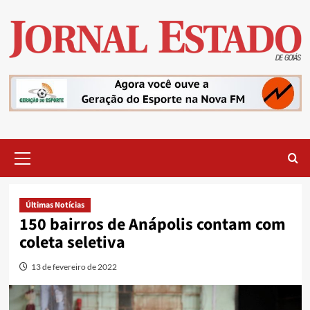
Skip
to
content
Primary
Menu
Últimas Notícias
150 bairros de Anápolis contam com
coleta seletiva
13 de fevereiro de 2022