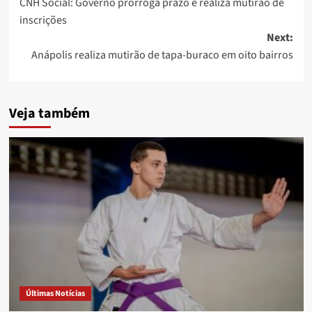
CNH Social: Governo prorroga prazo e realiza mutirão de
navigation
inscrições
Next:
Anápolis realiza mutirão de tapa-buraco em oito bairros
Veja também
Últimas Notícias