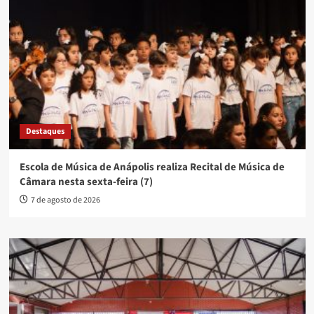
Últimas Notícias
Escola de Música de Anápolis realiza Recital de Música de
Câmara nesta sexta-feira (7)
Prefeitura de Anápolis realiza 2ª audiência pública para
elaboração da Lei Orçamentária Anual 2027 nesta sexta (7)
Prefeitura abre inscrições para curso gratuito de inclusão
digital voltado para o dia a dia da população 60 +
Inscrições abertas para a 53ª edição dos Jogos da Primavera
em Anápolis