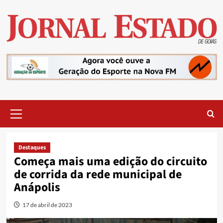
Skip
to
content
Primary
Menu
Destaques
Começa mais uma edição do circuito
de corrida da rede municipal de
Anápolis
17 de abril de 2023